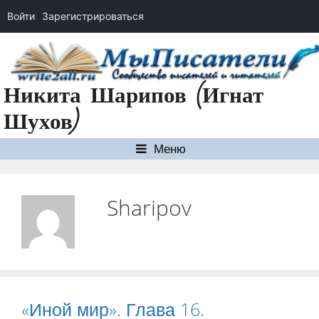
Войти
Зарегистрироваться
Перейти
к
содержимому
Никита Шарипов (Игнат
Шухов)
Меню
Sharipov
«Иной мир». Глава 16.